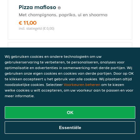
Pizza mafioso
Met champignons, paprika, ui en shoarma
€ 11,00
incl. statiegeld (€ 0,00)
Pizza extra vaganza
Wij gebruiken cookies en andere technologieën om uw
Met ham, salami, champignons, paprika,
gebruikerservaring te verbeteren, te personaliseren, analyses voor
optimalisatie en advertenties in samenwerking met derde partijen. Wij
ui en gehakt
gebruiken onze eigen cookies en cookies van derde partijen. Door op OK
€ 11,00
te klikken accepteert u het gebruik van alle cookies. Wij plaatsen altijd
incl. statiegeld (€ 0,00)
noodzakelijke cookies. Selecteer
Voorkeuren beheren
om te kiezen
welke cookies u wilt accepteren, om uw voorkeur aan te passen en voor
meer informatie.
Pizza de Haven
OK
Met shoarma, döner, champignons,
paprika en ui
Online Eten Bestellen
Essentiële
€ 12,00
incl. statiegeld (€ 0,00)